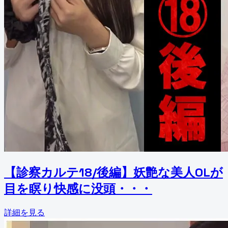
【診察カルテ18/後編】妖艶な美人OLが
目を瞑り快感に没頭・・・
詳細を見る