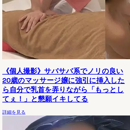
《個人撮影》サバサバ系でノリの良い
20歳のマッサージ嬢に強引に挿入した
ら自分で乳首を弄りながら「もっとし
てぇ！」と懇願イキしてる
詳細を見る