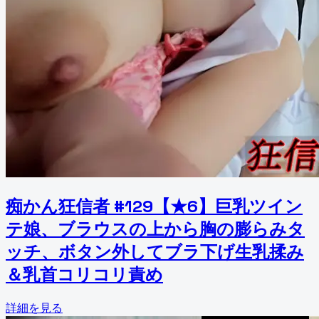
痴かん狂信者 #129【★6】巨乳ツイン
テ娘、ブラウスの上から胸の膨らみタ
ッチ、ボタン外してブラ下げ生乳揉み
＆乳首コリコリ責め
詳細を見る