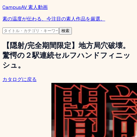
CampusAV 素人動画
素の温度が伝わる、今注目の素人作品を厳選。
検索
【隠射/完全期間限定】地方局穴破壊。
驚愕の２駅連続セルフハンドフィニッ
シュ。
カタログに戻る