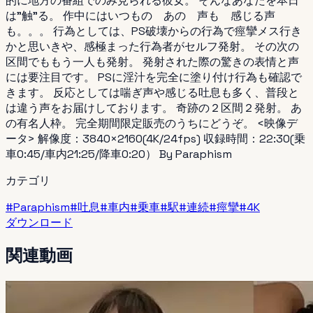
的に地方の番組でのみ見られる彼女。 そんなあなたを本日
は”触”る。 作中にはいつもの あの 声も 感じる声
も。。。 行為としては、PS破壊からの行為で痙攣メス行き
かと思いきや、感極まった行為者がセルフ発射。 その次の
区間でももう一人も発射。 発射された際の驚きの表情と声
には要注目です。 PSに淫汁を完全に塗り付け行為も確認で
きます。 反応としては喘ぎ声や感じる吐息も多く、普段と
は違う声をお届けしております。 奇跡の２区間２発射。 あ
の有名人枠。 完全期間限定販売のうちにどうぞ。 <映像デ
ータ> 解像度：3840×2160(4K/24fps) 収録時間：22:30(乗
車0:45/車内21:25/降車0:20） By Paraphism
カテゴリ
#
Paraphism
#
吐息
#
車内
#
乗車
#
駅
#
連続
#
痙攣
#
4K
ダウンロード
関連動画