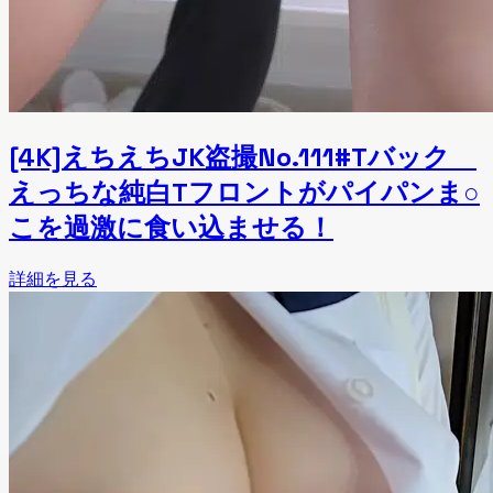
[4K]えちえちJK盗撮No.111#Tバック
えっちな純白Tフロントがパイパンま○
こを過激に食い込ませる！
詳細を見る