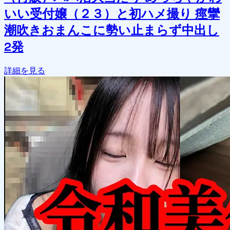
いい受付嬢（２３）と初ハメ撮り 痙攣
潮吹きおまんこに勢い止まらず中出し
2発
詳細を見る